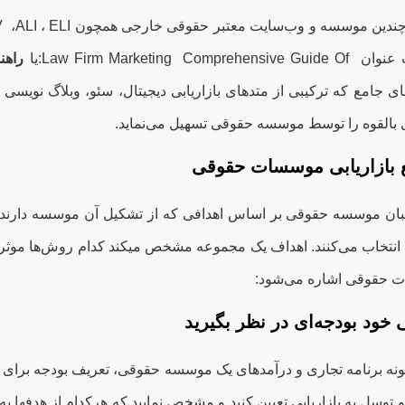
چندین موسسه و وب‌سایت معتبر حقوقی خارجی همچون
ELI
،
ALI
،
V
ت عنوان
:Law Firm Marketing Comprehensive Guide Of
یا
راهنم
ای جامع که ترکیبی از متدهای بازاریابی دیجیتال، سئو، وبلاگ ‏نویسی
القوه را توسط موسسه حقوقی تسهیل می‌‏نماید
.
ع بازاریابی موسسات حقوقی
 موسسه حقوقی بر اساس اهدافی که از تشکیل آن موسسه دارند، یک ی
نتخاب می‏‌کنند. اهداف یک مجموعه مشخص می‏کند کدام روش‌ها موثرترند.
ت حقوقی اشاره می‏‌شود
:
ی خود بودجه‌ای در نظر بگیرید
ه برنامه تجاری و درآمدهای یک موسسه حقوقی، تعریف بودجه برای آن ا
سل به بازاریابی تعیین کنید و مشخص نمایید که هرکدام از هدف‏ها به 