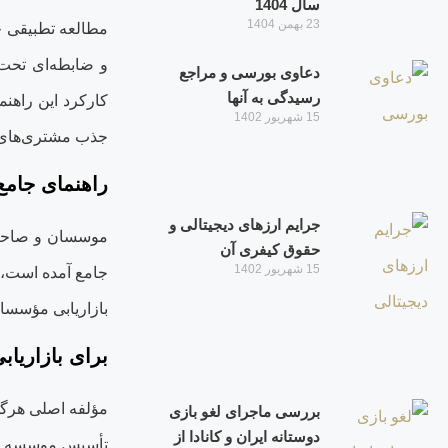
سال 1404
23 بهمن 1404
مطالعه تطبیقی 
و ضابطه‌‏ای تح
دعاوی بورسی و مراجع
رسیدگی به آنها
کارکرد این راهنم
15 شهریور 1402
جذب مشتری‌های ب
راهنمای جام
جرایم ارزهای دیجیتالی و
موسسان و صاحبان
حقوق کیفری آن
15 شهریور 1402
جامع آمده است، ا
بازاریابی مؤسسا
برای بازاریاب
مؤلفه اصلی هرگون
بررسی ماجرای لغو بازی
دوستانه ایران و کانادا از
تأسیس موسسه و تو