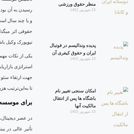
منظر حقوق ورزشی
رسیدن به آن بودج
15 شهریور 1402
و یا چند سال است
حقوقی اثر می‏گذا
نیویورک وکیل با
پدیده وندالیسم در فوتبال
ایران و حقوق کیفری آن
یکی از نکات مهم
15 شهریور 1402
استراتژی بازاریاب
جهت ارتقاء سئو و
تا به‌این‌ترتیب ه
امکان‏ سنجی تغییر نام
باشگاه‌ ها پس از انتقال
برای موسسه ح
مالکیت آنها
15 شهریور 1402
در عصر دیجیتال،
تأثیر عالی در بی