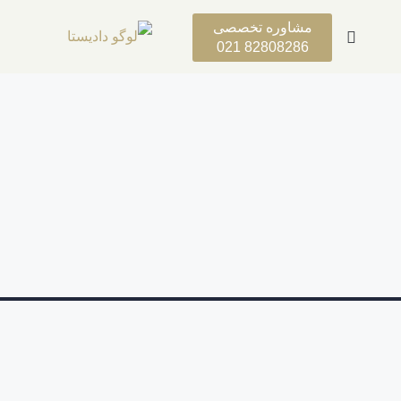
مشاوره تخصصی
82808286 021